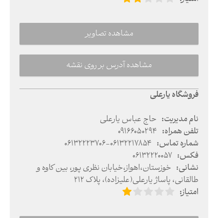
مشاهده تصاویر
مشاهده آدرس بر روی نقشه
فروشگاه یارعلی
نام مدیریت
:
حاج عباس یارعلی
تلفن همراه
:
09166050294
شماره تماس
:
06132223706-06132217854
فکس
:
06132220057
نشانی
:
خوزستان
،
اهواز
،
خیابان نظری پور، بین کاوه و
طالقانی، پاساژ یارعلی(علیزاده)، پلاک ۲۱۲
امتیاز
: