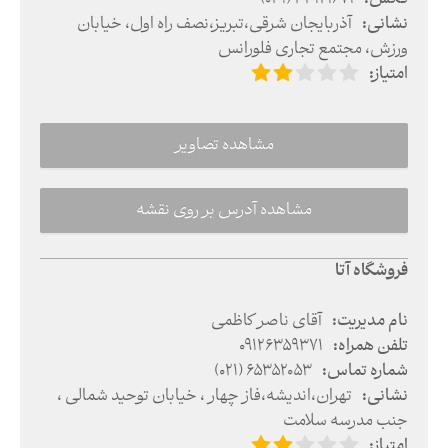
نشانی
:
آذربایجان شرقی
،
تبریز
،
نصف راه اول، خیابان
ورزش، مجتمع تجاری فلورانس
امتیاز
:
مشاهده تصاویر
مشاهده آدرس بر روی نقشه
فروشگاه آتا
نام مدیریت
:
آقای ناصر کاظمی
تلفن همراه
:
09126359371
شماره تماس
:
(021) 65352053
نشانی
:
تهران
،
اندیشه
،
فاز چهار ، خیابان توحید شمالی ،
جنب مدرسه سلامت
امتیاز
: