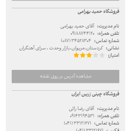
فروشگاه حمید بهرامی
نام مدیریت
:
آقای حمید بهرامی
تلفن همراه
:
09188744120
شماره تماس
:
(087) 34528304
نشانی
:
کردستان
،
مریوان
،
بازار وحدت ، سرای آهنگران
امتیاز
:
مشاهده آدرس بر روی نقشه
فروشگاه چینی زرین ایران
نام مدیریت
:
آقای رضا راثی
تلفن همراه
:
09143194531
شماره تماس
:
(041) 33121671
فکس
:
(041) 33121671