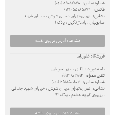
شماره تماس
:
(021) 55087878
فکس
:
(021) 55085874
نشانی
:
تهران
،
تهران
،
میدان شوش ، خیابان شهید
صابونیان ، پاساژ نگین ، پلاک 1
مشاهده آدرس بر روی نقشه
فروشگاه غفوریان
نام مدیریت
:
آقای سپهر غفوریان
تلفن همراه
:
09931803892
شماره تماس
:
(021) 55185001-3
نشانی
:
تهران
،
تهران
،
میدان شوش ، خیابان شهید جندقی
، روبروی کوچه هشتم ، پلاک ۹۲
مشاهده آدرس بر روی نقشه