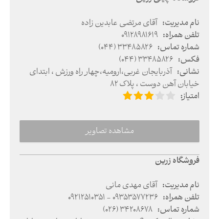
نام مدیریت
:
آقای مرتضی عابدین زاده
تلفن همراه
:
09128981619
شماره تماس
:
(044) 33485826
فکس
:
(044) 33485826
نشانی
:
آذربایجان غربی
،
ارومیه
،
چهار راه ورزش ، ابتدای
خیابان آهن دوست ، پلاک 82
امتیاز
:
مشاهده تصاویر
فروشگاه زرین
نام مدیریت
:
آقای مهدی مانی
تلفن همراه
:
09212510351 - 09353577236
شماره تماس
:
(026) 34208678