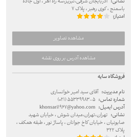
نشانی
:
آذربایجان شرقی
،
تبریز
،
سه راه اهر ، اول جاده
باسمنج ، کوی رهبر ، پلاک 7
امتیاز
:
مشاهده تصاویر
مشاهده آدرس بر روی نقشه
فروشگاه سایه
نام مدیریت
:
آقای سید امیر خوانساری
شماره تماس
:
(021) 55339983-5
آدرس ایمیل
:
khonsari1967@yahoo.com
نشانی
:
تهران
،
تهران
،
میدان شوش ، خیابان شهید
صابونیان ، خیابان کاخ جوانان ، پاساژ نور ، طبقه همکف ،
پلاک 322