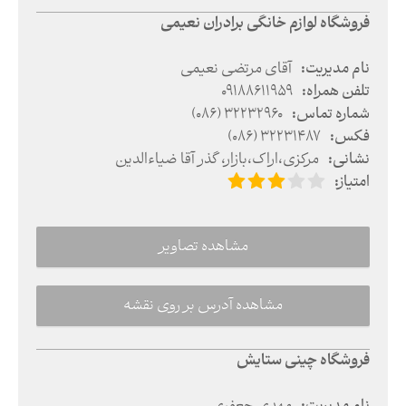
فروشگاه لوازم خانگی برادران نعیمی
نام مدیریت
:
آقای مرتضی نعیمی
تلفن همراه
:
09188611959
شماره تماس
:
(086) 32232960
فکس
:
(086) 32231487
نشانی
:
مرکزی
،
اراک
،
بازار، گذر آقا ضیاءالدین
امتیاز
:
مشاهده تصاویر
مشاهده آدرس بر روی نقشه
فروشگاه چینی ستایش