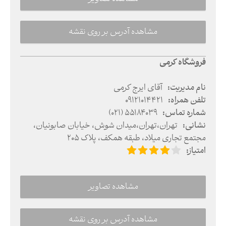
مشاهده آدرس بر روی نقشه
فروشگاه کرمی
نام مدیریت
:
آقای ایرج کرمی
تلفن همراه
:
09121014421
شماره تماس
:
(021) 55184039
نشانی
:
تهران
،
تهران
،
میدان شوش، خیابان صابونیان،
مجتمع تجاری میلاد، طبقه همکف، پلاک 205
امتیاز
:
مشاهده تصاویر
مشاهده آدرس بر روی نقشه