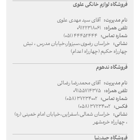
فروشگاه لوازم خانگی علوی
نام مدیریت
:
آقای سید مهدی علوی
تلفن همراه
:
09122318061
شماره تماس
:
(051) 44452444
نشانی
:
خراسان رضوی
،
سبزوار
،
خیابان مدرس ، نبش
چهارراه حکیم (چهارراه اعدام)
فروشگاه ندهوم
نام مدیریت
:
آقای محمدرضا رضائی
تلفن همراه
:
09155714375
شماره تماس
:
(058) 37234002
فکس
:
(058) 37234002
نشانی
:
خراسان شمالی
،
اسفراین
،
خیابان امام خمینی (ره)
، چهارراه خرمشهر
فروشگاه حیدرنیا