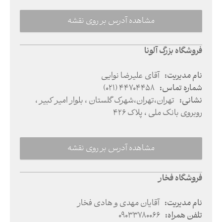
مشاهده آدرس بر روی نقشه
فروشگاه بزرگ آلونا
نام مدیریت
:
آقای علیرضا نوایی
شماره تماس
:
(021) 44704458
نشانی
:
تهران
،
تهران
،
شهرک گلستان ، بلوار امیر کبیر ،
روبروی بانک ملی ، پلاک 426
مشاهده آدرس بر روی نقشه
فروشگاه فخار
نام مدیریت
:
آقایان مهدی و هادی فخار
تلفن همراه
:
09033780066