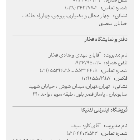
تلفن همراه
:
09133826737
شماره تماس
:
(038) 34227702
نشانی
:
چهار محال و بختیاری
،
بروجن
،
چهارراه حافظ ،
خیابان سعدی
دفتر و نمایشگاه فخار
نام مدیریت
:
آقایان مهدی و هادی فخار
تلفن همراه
:
09367950030
شماره تماس
:
(021) 55314025 - 55324405
فکس
:
(021) 55099107
نشانی
:
تهران
،
تهران
،
میدان شوش ، خیابان شهید
صابونیان ، پاساژ قصر بلور ، طبقه سوم ، واحد 310
فروشگاه اینترنتی لفتیکا
نام مدیریت
:
آقای کاوه سیف
شماره تماس
:
(021) 44030523