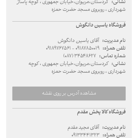
نشانی
:
کردستان
،
مریوان
،
خیابان جمهوری ، کوچه پاساژ
شهرداری ، روبروی مسجد حضرت حمزه
فروشگاه یاسین دانگوش
نام مدیریت
:
آقای یاسین دانگوش
تلفن همراه
:
09189767561 - 09187850019
شماره تماس
:
(087) 34548627
نشانی
:
کردستان
،
مریوان
،
خیابان جمهوری ، کوچه
شهرداری ، روبروی مسجد حضرت حمزه
مشاهده آدرس بر روی نقشه
فروشگاه کالا پخش مقدم
نام مدیریت
:
آقای مجید مقدم
تلفن همراه
:
09133441323