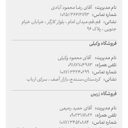
نام مدیریت
:
آقای رضا محمود آبادی
شماره تماس
:
(025) 36613893
نشانی
:
قم
،
قم
،
میدان امام ، بلوار کارگر ، خیابان خیام
جنوبی ، پلاک 96
فروشگاه وکیلی
نام مدیریت
:
آقای محمود وکیلی
تلفن همراه
:
09187704983
شماره تماس
:
(087) 33240299
نشانی
:
کردستان
،
سنندج
،
بازار آصف ، سرای ارباب
فروشگاه زرین
نام مدیریت
:
آقای حمید رحیمی
تلفن همراه
:
09023182022
شماره تماس
:
(087) 34520884