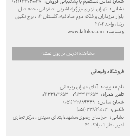
شماره تماس مستقیم با پشتیبانی فروش
:
(021) 44030048
نشانی
:
تهران
،
تهران
،
بزرگراه اشرفی اصفهانی، حدفاصل
بلوار مرزداران و فلکه دوم صادقیه، گلستان ۱۴ ، برج نگین
رضا، واحد ۲۲۰۲
وبسایت
:
www.laftika.com
مشاهده آدرس بر روی نقشه
فروشگاه رفیعائی
نام مدیریت
:
آقای مهران رفیعائی
تلفن همراه
:
09133104653 - 09133114653
شماره تماس
:
(051) 33899449
فکس
:
(051) 33899503
نشانی
:
خراسان رضوی
،
مشهد
،
ابتدای سیدی ، مرکز تجاری
امیر ، فاز ۲ ، پلاک ۴۱