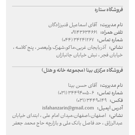
فروشگاه ستاره
نام مدیریت
:
آقای اسماعیل قنبرزادگان
تلفن همراه
:
09143634661
شماره تماس
:
(044) 34241267
نشانی
:
آذربایجان غربی
،
ماکو
،
شهرک ولیعصر ، پنج کلاسه ،
خیابان فجر ، نبش خیابان جانبازان
فروشگاه مرکزی بینا (مجموعه خانه و هتل)
نام مدیریت
:
آقای حسن بینا
شماره تماس
:
(031) 34494005-6
فکس
:
(031) 34490149
آدرس ایمیل
:
isfahanzarin@gmail.com
نشانی
:
اصفهان
،
اصفهان
،
میدان امام علی ،‌ ابتدای خیابان
عبدالرزاق‌ ‌، حد فاصل بانک ملی و بازارچه حاج محمد جعفر