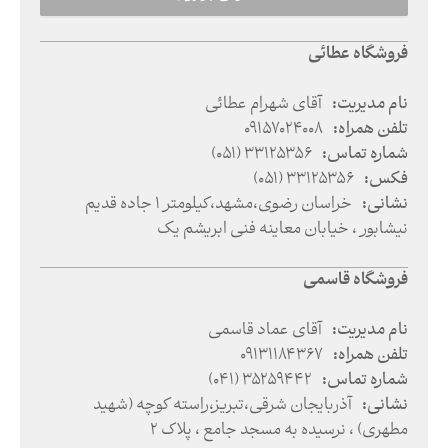
فروشگاه عطائی
نام مدیریت
:
آقای شهرام عطائی
تلفن همراه
:
09157024008
شماره تماس
:
(051) 33125356
فکس
:
(051) 33125356
نشانی
:
خراسان رضوی
،
مشهد
،
کیلومتر 1 جاده قدیم
نیشابور ، خیابان معاینه فنی ابریشم یک
فروشگاه قاسمی
نام مدیریت
:
آقای عماد قاسمی
تلفن همراه
:
09131184367
شماره تماس
:
(041) 35259442
نشانی
:
آذربایجان شرقی
،
تبریز
،
راسته کوچه (شهید
مطهری) ، نرسیده به مسجد جامع ، پلاک 2