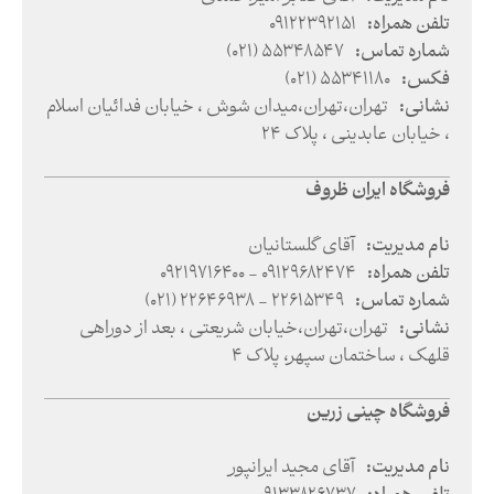
تلفن همراه
:
09122392151
شماره تماس
:
(021) 55348547
فکس
:
(021) 55341180
نشانی
:
تهران
،
تهران
،
میدان شوش ، خیابان فدائیان اسلام
، خیابان عابدینی ، پلاک 24
فروشگاه ایران ظروف
نام مدیریت
:
آقای گلستانیان
تلفن همراه
:
09219716400 - 09129682474
شماره تماس
:
(021) 22646938 - 22615349
نشانی
:
تهران
،
تهران
،
خیابان شریعتی ، بعد از دوراهی
قلهک ، ساختمان سپهر، پلاک 4
فروشگاه چینی زرین
نام مدیریت
:
آقای مجید ایرانپور