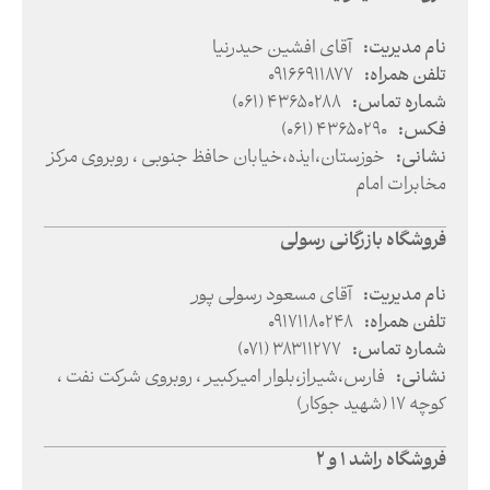
نام مدیریت
:
آقای افشین حیدرنیا
تلفن همراه
:
09166911877
شماره تماس
:
(061) 43650288
فکس
:
(061) 43650290
نشانی
:
خوزستان
،
ایذه
،
خیابان حافظ جنوبی ، روبروی مرکز
مخابرات امام
فروشگاه بازرگانی رسولی
نام مدیریت
:
آقای مسعود رسولی پور
تلفن همراه
:
09171180248
شماره تماس
:
(071) 38311277
نشانی
:
فارس
،
شیراز
،
بلوار امیرکبیر ، روبروی شرکت نفت ،
کوچه 17 (شهید جوکار)
فروشگاه راشد 1 و 2