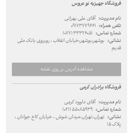
فروشگاه جهیزیه نو عروس
نام مدیریت
:
آقای علی بهرانی
تلفن همراه
:
09173779661
شماره تماس
:
(077) 33326051
نشانی
:
بوشهر
،
بوشهر
،
خیابان انقلاب ،‌ روبروی بانک ملی
قدیم
مشاهده آدرس بر روی نقشه
فروشگاه برادران کرمی
نام مدیریت
:
آقای داوود کرمی
شماره تماس
:
(021) 55085939
نشانی
:
تهران
،
تهران
،
میدان شوش ، خیابان کاخ جوانان ،
پلاک 15