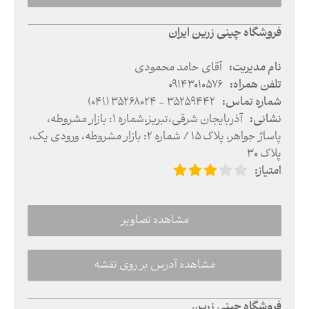
فروشگاه چینی زرین ایران
نام مدیریت
:
آقای حامد محمودی
تلفن همراه
:
09143010576
شماره تماس
:
(041) 35268024 - 35259442
نشانی
:
آذربایجان شرقی
،
تبریز
،
شماره ۱: بازار مشروطه،
پاساژ جواهر، پلاک ۱۵ / شماره ۲: بازار مشروطه، ورودی یک،
پلاک ۳۰
امتیاز
:
مشاهده تصاویر
مشاهده آدرس بر روی نقشه
فروشگاه چینی زرین