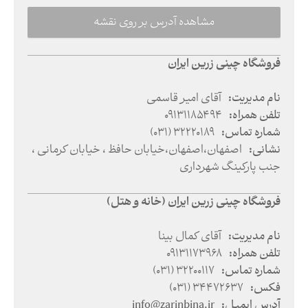
مشاهده آدرس بر روی نقشه
فروشگاه چینی زرین ایران
نام مدیریت
:
آقای امیر قاسمی
تلفن همراه
:
09131185494
شماره تماس
:
(031) 32220189
نشانی
:
اصفهان
،
اصفهان
،
خیابان حافظ ، خیابان کرمانی ،
جنب پارکینگ شهرداری
فروشگاه چینی زرین ایران (خانه و هتل)
نام مدیریت
:
آقای کمال بینا
تلفن همراه
:
09131173968
شماره تماس
:
(031) 32200117
فکس
:
(031) 34472637
آدرس ایمیل
:
info@zarinbina.ir