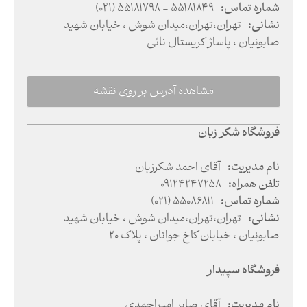
شماره تماس
:
(021) 55181798 - 55181849
نشانی
:
تهران
،
تهران
،
میدان شوش ، خیابان شهید
صابونیان ، پاساژ کریستال نائی
مشاهده آدرس بر روی نقشه
فروشگاه شکر زبان
نام مدیریت
:
آقای احمد شکرزبان
تلفن همراه
:
09124247258
شماره تماس
:
(021) 55086811
نشانی
:
تهران
،
تهران
،
میدان شوش ، خیابان شهید
صابونیان ، خیابان کاخ جوانان ، پلاک 20
فروشگاه سپیدار
نام مدیریت
:
آقای صابر امیراحمدی