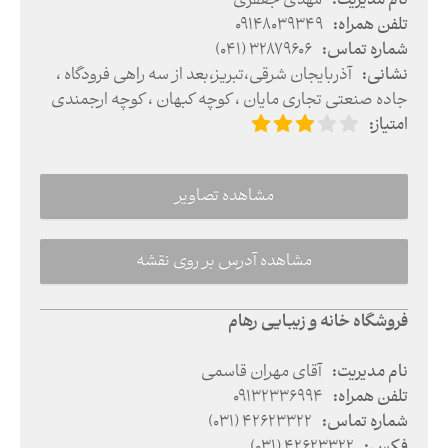
نام مدیریت
:
مهدی جعفری
تلفن همراه
:
09148039349
شماره تماس
:
(041) 32879606
نشانی
:
آذربایجان شرقی
،
تبریز
،
بعد از سه راهی فرودگاه ،
جاده صنعتی تجاری مایان ،‌ کوچه کبهان ، کوچه ارجمندی
امتیاز
:
مشاهده تصاویر
مشاهده آدرس بر روی نقشه
فروشگاه خانه و زیبایی رهام
نام مدیریت
:
آقای مهران قاسمی
تلفن همراه
:
09132336994
شماره تماس
:
(031) 42623322
فکس
:
(031) 42623322