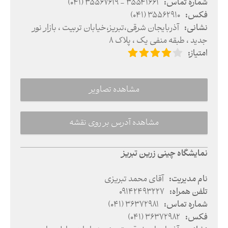
شماره تماس
:
(041) 35567619 - 35541661
فکس
:
(041) 35562910
نشانی
:
آذربایجان شرقی
،
تبریز
،
خیابان تربیت ، بازار نور
جدید ، طبقه منفی یک ، پلاک 8
امتیاز
:
مشاهده تصاویر
مشاهده آدرس بر روی نقشه
نمایشگاه چینی زرین تبریز
نام مدیریت
:
آقای محمد تبریزی
تلفن همراه
:
09142493227
شماره تماس
:
(041) 36372981
فکس
:
(041) 36372982