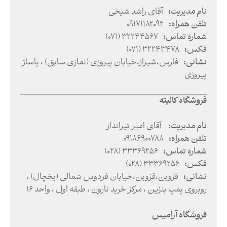
نام مدیریت
:
آقای راشد شیخی
تلفن همراه
:
09171182092
شماره تماس
:
(071) 32244567
فکس
:
(071) 32243478
نشانی
:
فارس
،
شیراز
،
خیابان پیروزی (نمازی سابق) ، پاساژ
پیروزی
فروشگاه کالیته
نام مدیریت
:
آقای امیر تیرانداز
تلفن همراه
:
09186900788
شماره تماس
:
(028) 33369256
فکس
:
(028) 33369256
نشانی
:
قزوین
،
قزوین
،
خیابان فردوس شمالی (یخچال) ،‌
روبروی پمپ بنزین ،‌ مرکز خرید نارون ،‌ طبقه اول ،‌ واحد 16
فروشگاه آرامیس