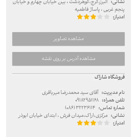
نشانی
:
البرز
،
کرج
،
گوهردشت ، بین خیابان چهارم و خیابان
پنجم غربی ، پاساژ فاطمیه
امتیاز
:
مشاهده تصاویر
مشاهده آدرس بر روی نقشه
فروشگاه شاراک
نام مدیریت
:
آقای سید محمدرضا میرباقری
تلفن همراه
:
09182951168
شماره تماس
:
(086) 32236114
نشانی
:
مرکزی
،
اراک
،
میدان فرش ، ابتدای خیابان ابوذر
امتیاز
: