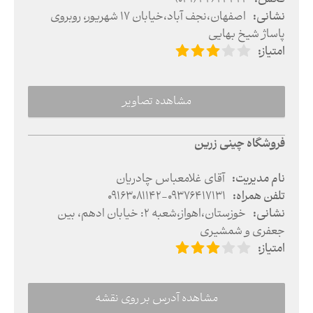
نشانی
:
اصفهان
،
نجف آباد
،
خیابان ۱۷ شهریور، روبروی
پاساژ شیخ بهایی
امتیاز
:
مشاهده تصاویر
فروشگاه چینی زرین
نام مدیریت
:
آقای غلامعباس چادریان
تلفن همراه
:
09163081142-09376417131
نشانی
:
خوزستان
،
اهواز
،
شعبه ۲: خیابان ادهم، بین
جعفری و شمشیری
امتیاز
:
مشاهده آدرس بر روی نقشه