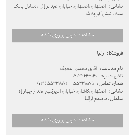
نشانی
:
اصفهان
،
اصفهان
،
خیابان عبدالرزاق ،‌ مقابل بانک
سپه ، نبش کوچه 15
مشاهده آدرس بر روی نقشه
فروشگاه آرالیا
نام مدیریت
:
آقای محسن عطوف
تلفن همراه
:
09132645140
شماره تماس
:
(031) ۵۵٣٣٨٠٧۴ - ۵۵٣٣٨٠٧۵
نشانی
:
اصفهان
،
کاشان
،
خیابان امیرکبیر، بعداز چهارراه
سلمان، مجتمع آرالیا
مشاهده آدرس بر روی نقشه