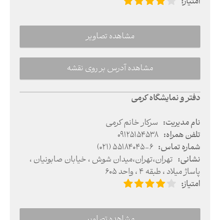
امتیاز
:
مشاهده تصاویر
مشاهده آدرس بر روی نقشه
دفتر و نمایشگاه کرمی
نام مدیریت
:
سرکار خانم کرمی
تلفن همراه
:
09125154538
شماره تماس
:
(021) 55184045-6
نشانی
:
تهران
،
تهران
،
میدان شوش ،‌ خیابان صابونیان ،
پاساژ میلاد ، طبقه 4 ، واحد 605
امتیاز
:
مشاهده تصاویر